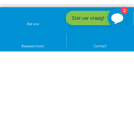
2
Stel uw vraag!
Bel ons
Portaal
Bespaarcheck
Contact
Wil je weten wat dit voor jouw
locatie betekent?
We komen langs, bekijken de situatie en maken een
concreet voorstel. Gratis, zonder verplichtingen.
+31 592 40 66 33
info@super-service.nl
Neem contact op